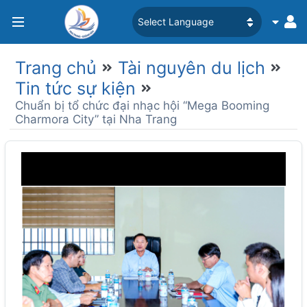
Trang chủ
Tài nguyên du lịch
Tin tức sự kiện
Chuẩn bị tổ chức đại nhạc hội “Mega Booming
Charmora City” tại Nha Trang
Previous
Next