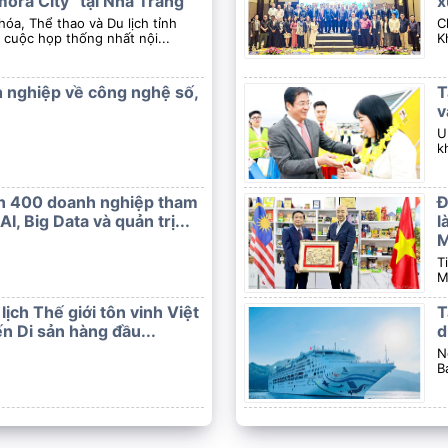
ra City” tại Nha Trang
x
hóa, Thể thao và Du lịch tỉnh
C
cuộc họp thống nhất nội...
K
 nghiệp về công nghệ số,
T
v
U
k
n 400 doanh nghiệp tham
Đ
I, Big Data và quản trị...
l
M
T
M
lịch Thế giới tôn vinh Việt
T
n Di sản hàng đầu...
d
N
B