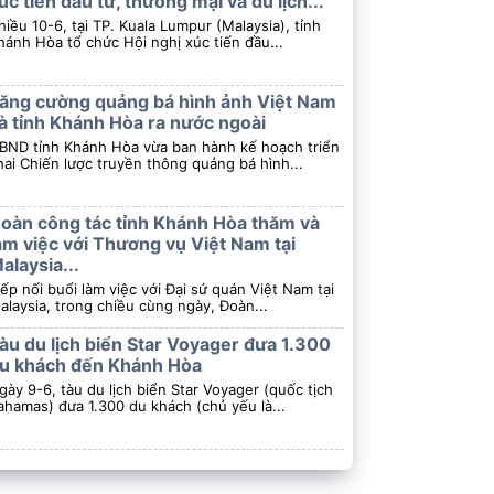
úc tiến đầu tư, thương mại và du lịch...
hiều 10-6, tại TP. Kuala Lumpur (Malaysia), tỉnh
hánh Hòa tổ chức Hội nghị xúc tiến đầu...
ăng cường quảng bá hình ảnh Việt Nam
à tỉnh Khánh Hòa ra nước ngoài
BND tỉnh Khánh Hòa vừa ban hành kế hoạch triển
hai Chiến lược truyền thông quảng bá hình...
oàn công tác tỉnh Khánh Hòa thăm và
àm việc với Thương vụ Việt Nam tại
alaysia...
iếp nối buổi làm việc với Đại sứ quán Việt Nam tại
alaysia, trong chiều cùng ngày, Đoàn...
àu du lịch biển Star Voyager đưa 1.300
u khách đến Khánh Hòa
gày 9-6, tàu du lịch biển Star Voyager (quốc tịch
ahamas) đưa 1.300 du khách (chủ yếu là...