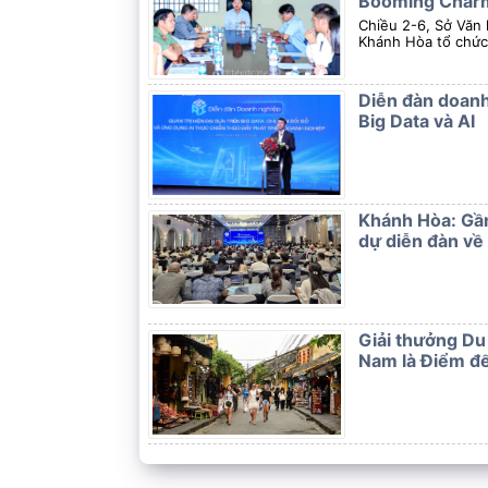
Booming Charmo
Chiều 2-6, Sở Văn 
Khánh Hòa tổ chức 
Diễn đàn doanh
Big Data và AI
Khánh Hòa: Gầ
dự diễn đàn về A
Giải thưởng Du 
Nam là Điểm đế